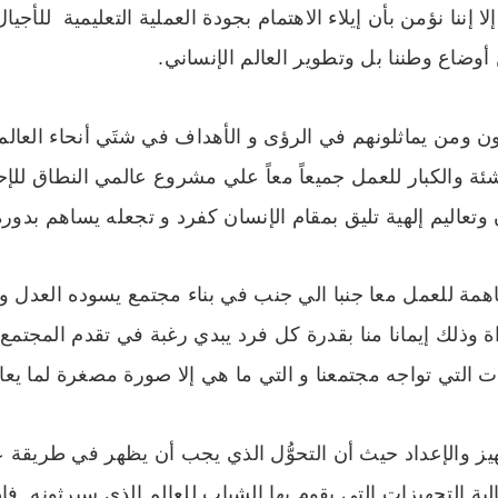
 إننا نؤمن بأن إيلاء الاهتمام بجودة العملية التعليمية للأجيال ا
وضاع وطننا بل وتطوير العالم الإنساني.
ن ومن يماثلونهم في الرؤى و الأهداف في شتَي أنحاء العالم
اشئة والكبار للعمل جميعاً معاً علي مشروع عالمي النطاق للإحي
وتعاليم إلهية تليق بمقام الإنسان كفرد و تجعله يساهم بدور
همة للعمل معا جنبا الي جنب في بناء مجتمع يسوده العدل وال
ة وذلك إيمانا منا بقدرة كل فرد يبدي رغبة في تقدم المجتم
ت التي تواجه مجتمعنا و التي ما هي إلا صورة مصغرة لما يعاني
هيز والإعداد حيث أن التحوُّل الذي يجب أن يظهر في طريقة
لية التجهيزات التي يقوم بها الشباب للعالم الذي سيرثونه. ف