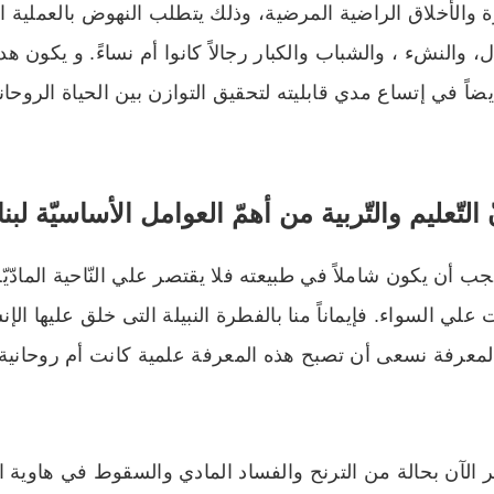
ة والأخلاق الراضية المرضية، وذلك يتطلب النهوض بالعملية الت
ل، والنشء ، والشباب والكبار رجالاً كانوا أم نساءً. و يكون هد
اً في إتساع مدي قابليته لتحقيق التوازن بين الحياة الروحاني
 التّعليم والتّربية من أهمّ العوامل الأساسيّة ل
يجب أن يكون شاملاً في طبيعته فلا يقتصر علي النّاحية المادّي
ّات علي السواء. فإيماناً منا بالفطرة النبيلة التى خلق عليها ا
المعرفة نسعى أن تصبح هذه المعرفة علمية كانت أم روحانية 
الآن بحالة من الترنح والفساد المادي والسقوط في هاوية ال