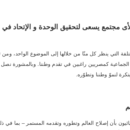
لأى مجتمع يسعى لتحقيق الوحدة و الإتحاد في 
ة التي ينظر كل منّا من خلالها إلى الموضوع الواحد، ومن ثم
 الجماعية كمصريين راغبين في تقدم وطننا. وبالمشورة نصل إل
تكرة لنموّ وطننا وتطوّره.
م
د البهائيون بأن إصلاح العالم وتطوره وتقدمه المستمر – بما ف