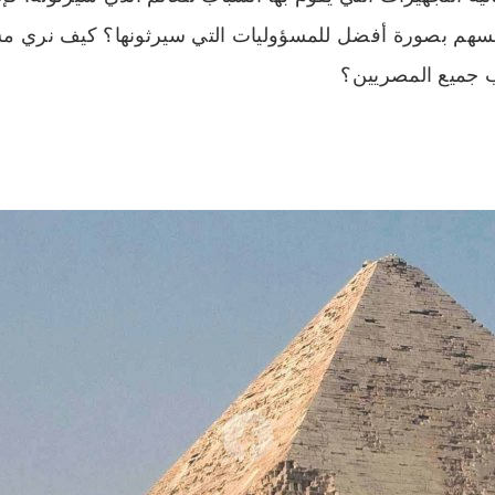
فسهم بصورة أفضل للمسؤوليات التي سيرثونها؟ كيف نري مس
 جميع المصريين؟