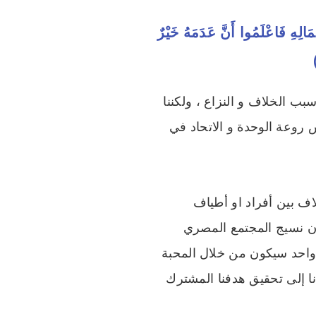
َالِهِ فَاعْلَمُوا أَنَّ عَدَمَهُ خَيْرٌ
ب الخلاف و النزاع ، ولكننا
س روعة الوحدة و الاتحاد في
لاف بين أفراد او أطياف
ان نسيج المجتمع المصري
ن واحد سيكون من خلال المحبة
ا إلى تحقيق هدفنا المشترك