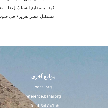
كيف يستطيع الشبابُ إعداد أن
مستقبل مصرالعزيزة فى قلوب
مواقع آخرى
bahai.org
reference.bahai.org
Life of Bahá’u’lláh