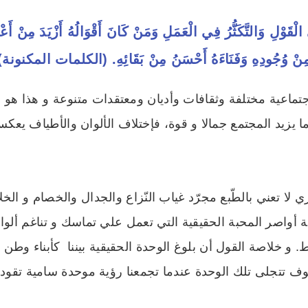
لْقَوْلِ وَالتَّكَثُّرُ فِي الْعَمَلِ وَمَنْ كَانَ أَقْوَالُهُ أَزْيَدَ مِنْ أَعْم
ِنْ وُجُودِهِ وَفَنَاءَهُ أَحْسَنُ مِنْ بَقَائِهِ. (الكلمات المكنونة)
تماعية مختلفة وثقافات وأديان ومعتقدات متنوعة و هذا هو سب
ما يزيد المجتمع جمالا و قوة، فإختلاف الألوان والأطياف يعك
 لا تعني بالطّبع مجرّد غياب النّزاع والجدال والخصام و الخ
أواصر المحبة الحقيقية التي تعمل علي تماسك و تناغم ألو
فقط. و خلاصة القول أن بلوغ الوحدة الحقيقية بيننا كأبناء وط
ف تتجلى تلك الوحدة عندما تجمعنا رؤية موحدة سامية تقودن