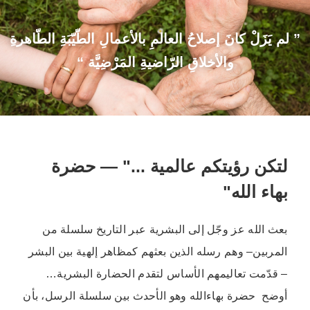
” لم يَزَلْ كانَ إصلاحُ العالمِ بالأعمالِ الطّيّبَةِ الطّاهرةِ
والأخلاقِ الرّاضيةِ المَرْضِيَّة “
لتكن رؤيتكم عالمية ..." — حضرة
بهاء الله"
بعث الله عز وجّل إلى البشرية عبر التاريخ سلسلة من
المربين– وهم رسله الذين بعثهم كمظاهر إلهية بين البشر
– قدّمت تعاليمهم الأساس لتقدم الحضارة البشرية…
أوضح حضرة بهاءالله وهو الأحدث بين سلسلة الرسل، بأن