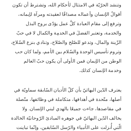
وتنشد الحرّيّة في الامتثال لأحكام الله، وتشترط أن تكون
أقوالُ الإنسان وأعماله مصداقًا لعقيدته ومرآة لإيمانه،
وترفع إلى مقام العبادة كلَّ عمل يؤدّى بروح البذل
والخدمة، وتعتبر الفضلَ في الخدمِة والكمال لا في حبّ
الزّينة والمال، وتدعو للصّلح والصّلاح، وتنادي بنزع السّلاح،
وتروم تأسيس الوحدة والسّلام بين الأمم، ولما كان حب
الوطن من الإيمان فمن الأولى أن يكون حبّ العالم
وخدمة الإنسان كذلك.
يعترف الدّين البهائيّ بأن كلّ الأديان السّابقة سماويّة في
أصلها، متّحدة في أهدافها، متكاملة في وظائفها، متّصلة
في مقاصدها، جاءت جميعًا بالهدي لبني الإنسان. ولا
يخالف الدّين البهائيّ في جوهره المبادئ الرّوحانيّة الخالدة
الّتي أُنزلت على الأنبياء والرّسل السّابقين، وإنّما تباينت