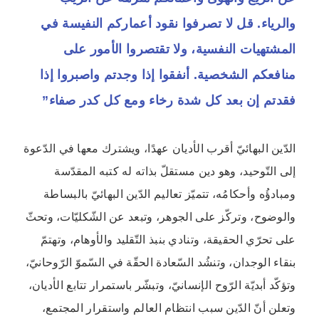
والرياء. قل لا تصرفوا نقود أعماركم النفيسة في
المشتهيات النفسية، ولا تقتصروا الأمور على
منافعكم الشخصية. أنفقوا إذا وجدتم واصبروا إذا
فقدتم إن بعد كل شدة رخاء ومع كل كدر صفاء”
الدّين البهائيّ أقرب الأديان عهدًا، ويشترك معها في الدّعوة
إلى التّوحيد، وهو دين مستقلّ بذاته له كتبه المقدّسة
ومبادؤُه وأحكامُه، تتميّز تعاليم الدّين البهائيّ بالبساطة
والوضوح، وتركّز على الجوهر، وتبعد عن الشّكليّات، وتحثّ
على تحرّي الحقيقة، وتنادي بنبذ التّقليد والأوهام، وتهتمّ
بنقاء الوجدان، وتنشُد السّعادة الحقّة في السّموّ الرّوحانيّ،
وتؤكّد أبديّة الرّوح الإنسانيّ، وتبشّر باستمرار تتابع الأديان،
وتعلن أنّ الدّين سبب انتظام العالم واستقرار المجتمع،