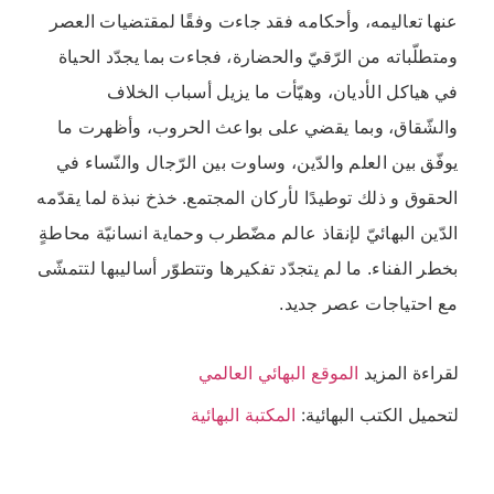
عنها تعاليمه، وأحكامه فقد جاءت وفقًا لمقتضيات العصر
ومتطلّباته من الرّقيّ والحضارة، فجاءت بما يجدّد الحياة
في هياكل الأديان، وهيّأت ما يزيل أسباب الخلاف
والشّقاق، وبما يقضي على بواعث الحروب، وأظهرت ما
يوفّق بين العلم والدّين، وساوت بين الرّجال والنّساء في
الحقوق و ذلك توطيدًا لأركان المجتمع. خذخ نبذة لما يقدّمه
الدّين البهائيّ لإنقاذ عالم مضّطرب وحماية انسانيّة محاطةٍ
بخطر الفناء. ما لم يتجدّد تفكيرها وتتطوّر أساليبها لتتمشّى
مع احتياجات عصر جديد.
لقراءة المزيد
الموقع البهائي العالمي
لتحميل الكتب البهائية:
المكتبة البهائية