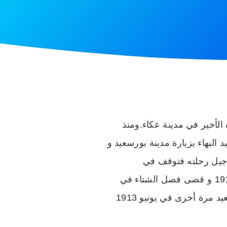
اه الأخير في مدينة عكاء.ومنذ
اعتناق الدين البهائي. و في سبتمبر 1910 قام حضرة عبد البهاء بزيارة مدينة بورسعيد و
تأجيل رحلته فتوقف في
الإسكندرية وأقام فيها عاماً كاملاً. و عاد حضرة عبد البهاء إلى مصر مرة أخرى في ديسمبر 1911 و قضى فصل الشتاء في
الإسكندرية ثم غادرها إلى نيويورك في مارس 1912 . و بعد جولته في أوروبا وصل إلى بورسعيد مرة أخرى في يونيو 1913